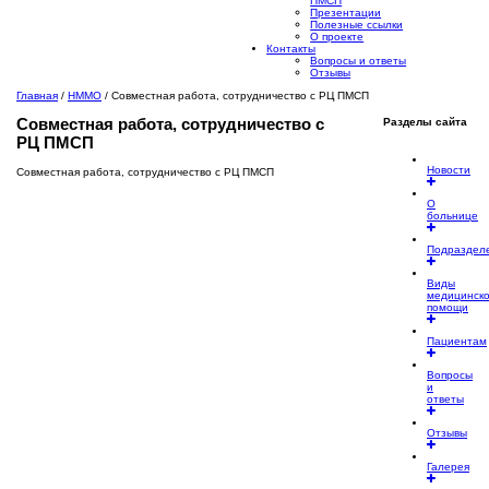
ПМСП
Презентации
Полезные ссылки
О проекте
Контакты
Вопросы и ответы
Отзывы
Главная
/
НММО
/
Совместная работа, сотрудничество с РЦ ПМСП
Совместная
работа, сотрудничество с
Разделы сайта
РЦ ПМСП
Новости
Совместная работа, сотрудничество с РЦ ПМСП
О
больнице
Подраздел
Виды
медицинск
помощи
Пациентам
Вопросы
и
ответы
Отзывы
Галерея