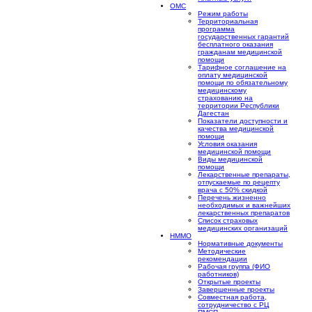
ОМС
Режим работы
Территориальная
программа
государственных гарантий
бесплатного оказания
гражданам медицинской
помощи
Тарифное соглашение на
оплату медицинской
помощи по обязательному
медицинскому
страхованию на
территории Республики
Дагестан
Показатели доступности и
качества медицинской
помощи
Условия оказания
медицинской помощи
Виды медицинской
помощи
Лекарственные препараты,
отпускаемые по рецепту
врача с 50% скидкой
Перечень жизненно
необходимых и важнейших
лекарственных препаратов
Список страховых
медицинских организаций
НММО
Нормативные документы
Методические
рекомендации
Рабочая группа (ФИО
работников)
Открытые проекты
Завершенные проекты
Совместная работа,
сотрудничество с РЦ