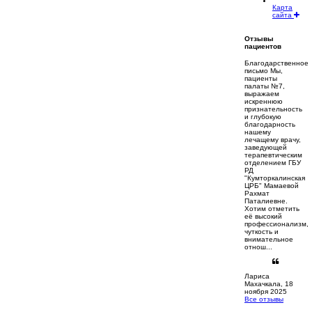
Карта
сайта
Отзывы
пациентов
Благодарственное
письмо Мы,
пациенты
палаты №7,
выражаем
искреннюю
признательность
и глубокую
благодарность
нашему
лечащему врачу,
заведующей
терапевтическим
отделением ГБУ
РД
"Кумторкалинская
ЦРБ" Мамаевой
Рахмат
Паталиевне.
Хотим отметить
её высокий
профессионализм,
чуткость и
внимательное
отнош...
Лариса
Махачкала, 18
ноября 2025
Все отзывы