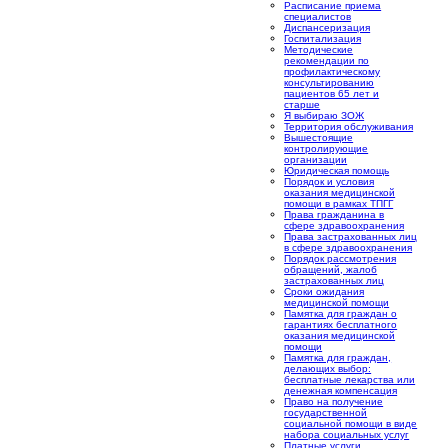
Расписание приема
специалистов
Диспансеризация
Госпитализация
Методические
рекомендации по
профилактическому
консультированию
пациентов 65 лет и
старше
Я выбираю ЗОЖ
Территория обслуживания
Вышестоящие
контролирующие
организации
Юридическая помощь
Порядок и условия
оказания медицинской
помощи в рамках ТПГГ
Права гражданина в
сфере здравоохранения
Права застрахованных лиц
в сфере здравоохранения
Порядок рассмотрения
обращений, жалоб
застрахованных лиц
Сроки ожидания
медицинской помощи
Памятка для граждан о
гарантиях бесплатного
оказания медицинской
помощи
Памятка для граждан,
делающих выбор:
бесплатные лекарства или
денежная компенсация
Право на получение
государственной
социальной помощи в виде
набора социальных услуг
Платные услуги