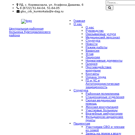
РД, с. Коркмаскала, ул. Агафона Дакаева, 6
8 (8722) 51-64-04, 51-64-05
gbu_crb_kumtorkala@e-dag.ru
Главная
О нас
О нас
Центральная районная
Руководство
больница
Кумторкалинского
Оказываемые услуги
района
Медицинский персонал
Структура
Новости
Режим работы
Вакансии
Устав
Лицензии
Нормативные документы
Галерея
Противодействие
коррупции
Контакты
Охрана труда
ГО и ЧС и
Антитеррористическая
защищенность
Структура
Районная поликлиника
Стационарные отделения
Скорая медицинская
помощь
Женская консультация
Участковые больницы
Врачебные амбулатории
Фельдшерско-акушерские
пункты
Пациентам
Участникам СВО и членам
их семей
Запись на прием к врачу