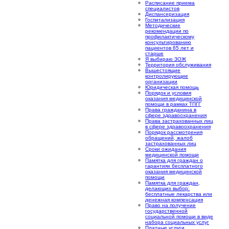
Расписание приема
специалистов
Диспансеризация
Госпитализация
Методические
рекомендации по
профилактическому
консультированию
пациентов 65 лет и
старше
Я выбираю ЗОЖ
Территория обслуживания
Вышестоящие
контролирующие
организации
Юридическая помощь
Порядок и условия
оказания медицинской
помощи в рамках ТПГГ
Права гражданина в
сфере здравоохранения
Права застрахованных лиц
в сфере здравоохранения
Порядок рассмотрения
обращений, жалоб
застрахованных лиц
Сроки ожидания
медицинской помощи
Памятка для граждан о
гарантиях бесплатного
оказания медицинской
помощи
Памятка для граждан,
делающих выбор:
бесплатные лекарства или
денежная компенсация
Право на получение
государственной
социальной помощи в виде
набора социальных услуг
Платные услуги