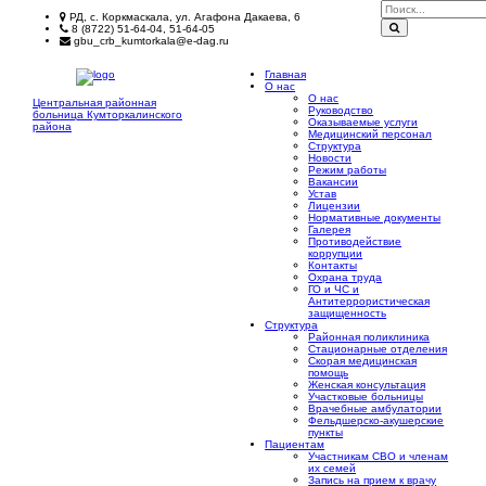
РД, с. Коркмаскала, ул. Агафона Дакаева, 6
8 (8722) 51-64-04, 51-64-05
gbu_crb_kumtorkala@e-dag.ru
Главная
О нас
О нас
Центральная районная
Руководство
больница
Кумторкалинского
Оказываемые услуги
района
Медицинский персонал
Структура
Новости
Режим работы
Вакансии
Устав
Лицензии
Нормативные документы
Галерея
Противодействие
коррупции
Контакты
Охрана труда
ГО и ЧС и
Антитеррористическая
защищенность
Структура
Районная поликлиника
Стационарные отделения
Скорая медицинская
помощь
Женская консультация
Участковые больницы
Врачебные амбулатории
Фельдшерско-акушерские
пункты
Пациентам
Участникам СВО и членам
их семей
Запись на прием к врачу