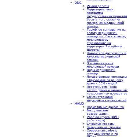
ОМС
Режим работы
Территориальная
программа
государственных гарантий
бесплатного оказания
гражданам медицинской
помощи
Тарифное соглашение на
оплату медицинской
помощи по обязательному
медицинскому
страхованию на
территории Республики
Дагестан
Показатели доступности и
качества медицинской
помощи
Условия оказания
медицинской помощи
Виды медицинской
помощи
Лекарственные препараты,
отпускаемые по рецепту
врача с 50% скидкой
Перечень жизненно
необходимых и важнейших
лекарственных препаратов
Список страховых
медицинских организаций
НММО
Нормативные документы
Методические
рекомендации
Рабочая группа (ФИО
работников)
Открытые проекты
Завершенные проекты
Совместная работа,
сотрудничество с РЦ