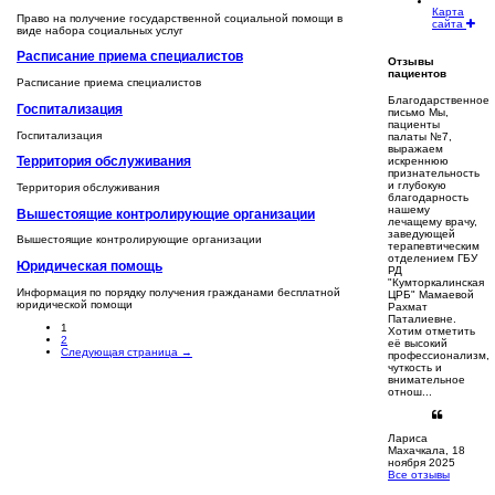
Карта
Право на получение государственной социальной помощи в
сайта
виде набора социальных услуг
Расписание приема специалистов
Отзывы
пациентов
Расписание приема специалистов
Благодарственное
Госпитализация
письмо Мы,
пациенты
Госпитализация
палаты №7,
выражаем
Территория обслуживания
искреннюю
признательность
и глубокую
Территория обслуживания
благодарность
нашему
Вышестоящие контролирующие организации
лечащему врачу,
заведующей
Вышестоящие контролирующие организации
терапевтическим
отделением ГБУ
Юридическая помощь
РД
"Кумторкалинская
Информация по порядку получения гражданами бесплатной
ЦРБ" Мамаевой
юридической помощи
Рахмат
Паталиевне.
1
Хотим отметить
2
её высокий
Следующая страница
→
профессионализм,
чуткость и
внимательное
отнош...
Лариса
Махачкала, 18
ноября 2025
Все отзывы