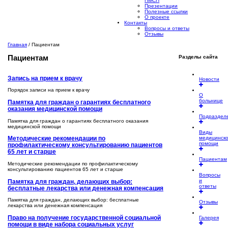
ПМСП
Презентации
Полезные ссылки
О проекте
Контакты
Вопросы и ответы
Отзывы
Главная
/
Пациентам
Пациентам
Разделы сайта
Запись на прием к врачу
Новости
Порядок записи на прием к врачу
О
больнице
Памятка для граждан о гарантиях бесплатного
оказания медицинской помощи
Подраздел
Памятка для граждан о гарантиях бесплатного оказания
медицинской помощи
Виды
медицинск
Методические рекомендации по
помощи
профилактическому консультированию пациентов
65 лет и старше
Пациентам
Методические рекомендации по профилактическому
консультированию пациентов 65 лет и старше
Вопросы
и
Памятка для граждан, делающих выбор:
ответы
бесплатные лекарства или денежная компенсация
Памятка для граждан, делающих выбор: бесплатные
Отзывы
лекарства или денежная компенсация
Право на получение государственной социальной
Галерея
помощи в виде набора социальных услуг