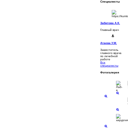
Специалисты
Забитова А.К.
Главный врач
Атаева У.М.
Заместитель
главного врача
по лечебной
работе
Все
специалисты
Фотогалерея