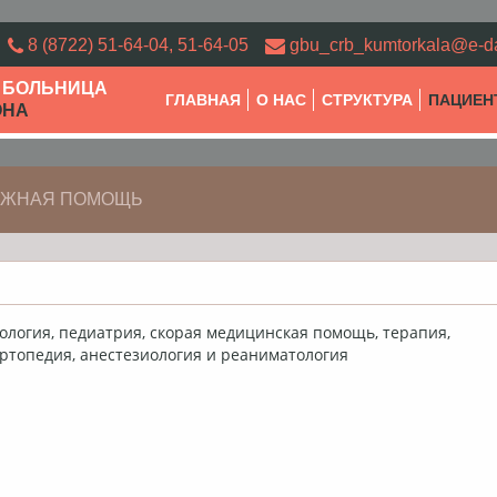
8 (8722) 51-64-04, 51-64-05
gbu_crb_kumtorkala@e-d
 БОЛЬНИЦА
ГЛАВНАЯ
О НАС
СТРУКТУРА
ПАЦИЕН
ОНА
ОЖНАЯ ПОМОЩЬ
ология, педиатрия, скорая медицинская помощь, терапия,
ортопедия, анестезиология и реаниматология