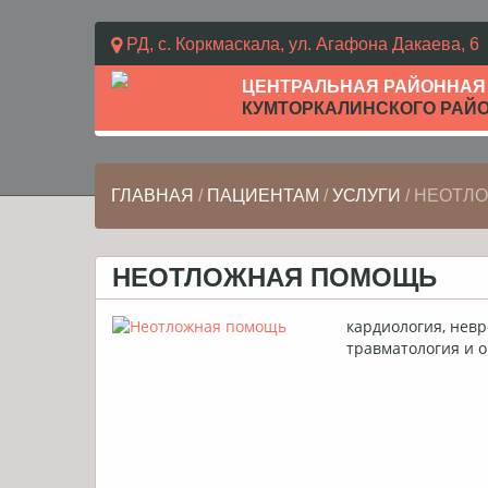
РД, с. Коркмаскала, ул. Агафона Дакаева, 6
ЦЕНТРАЛЬНАЯ РАЙОННАЯ
КУМТОРКАЛИНСКОГО РАЙ
ГЛАВНАЯ
/
ПАЦИЕНТАМ
/
УСЛУГИ
/
НЕОТЛ
НЕОТЛОЖНАЯ
ПОМОЩЬ
кардиология, невр
травматология и 