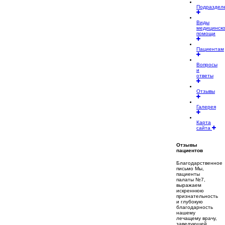
Подраздел
Виды
медицинск
помощи
Пациентам
Вопросы
и
ответы
Отзывы
Галерея
Карта
сайта
Отзывы
пациентов
Благодарственное
письмо Мы,
пациенты
палаты №7,
выражаем
искреннюю
признательность
и глубокую
благодарность
нашему
лечащему врачу,
заведующей