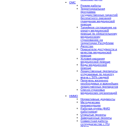
ОМС
Режим работы
Территориальная
программа
государственных гарантий
бесплатного оказания
гражданам медицинской
помощи
Тарифное соглашение на
оплату медицинской
помощи по обязательному
медицинскому
страхованию на
территории Республики
Дагестан
Показатели доступности и
качества медицинской
помощи
Условия оказания
медицинской помощи
Виды медицинской
помощи
Лекарственные препараты,
отпускаемые по рецепту
врача с 50% скидкой
Перечень жизненно
необходимых и важнейших
лекарственных препаратов
Список страховых
медицинских организаций
НММО
Нормативные документы
Методические
рекомендации
Рабочая группа (ФИО
работников)
Открытые проекты
Завершенные проекты
Совместная работа,
сотрудничество с РЦ