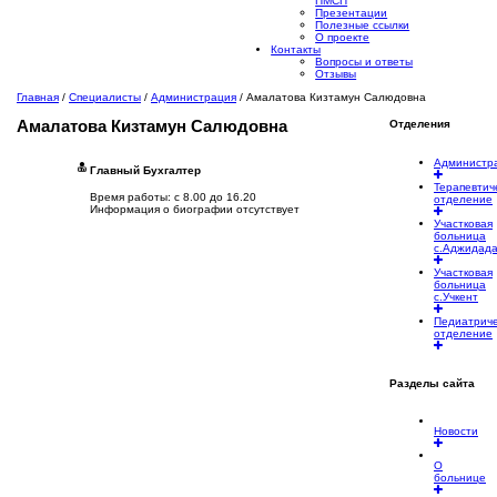
ПМСП
Презентации
Полезные ссылки
О проекте
Контакты
Вопросы и ответы
Отзывы
Главная
/
Специалисты
/
Администрация
/
Амалатова Кизтамун Салюдовна
Амалатова
Кизтамун Салюдовна
Отделения
Администр
Главный Бухгалтер
Терапевтич
Время работы: с 8.00 до 16.20
отделение
Информация о биографии отсутствует
Участковая
больница
с.Аджидад
Участковая
больница
с.Учкент
Педиатрич
отделение
Разделы сайта
Новости
О
больнице