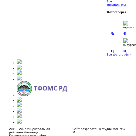
Все
специалисты
Фотогалерея
Все фотографии
2010 - 2026 © Центральная
Сайт разработан в студии МАГРУС-
районная больница
М
Кумторкалинского района