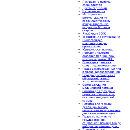
Расписание приема
специалистов
Диспансеризация
Госпитализация
Методические
рекомендации по
профилактическому
консультированию
пациентов 65 лет и
старше
Я выбираю ЗОЖ
Территория обслуживания
Вышестоящие
контролирующие
организации
Юридическая помощь
Порядок и условия
оказания медицинской
помощи в рамках ТПГГ
Права гражданина в
сфере здравоохранения
Права застрахованных лиц
в сфере здравоохранения
Порядок рассмотрения
обращений, жалоб
застрахованных лиц
Сроки ожидания
медицинской помощи
Памятка для граждан о
гарантиях бесплатного
оказания медицинской
помощи
Памятка для граждан,
делающих выбор:
бесплатные лекарства или
денежная компенсация
Право на получение
государственной
социальной помощи в виде
набора социальных услуг
Платные услуги