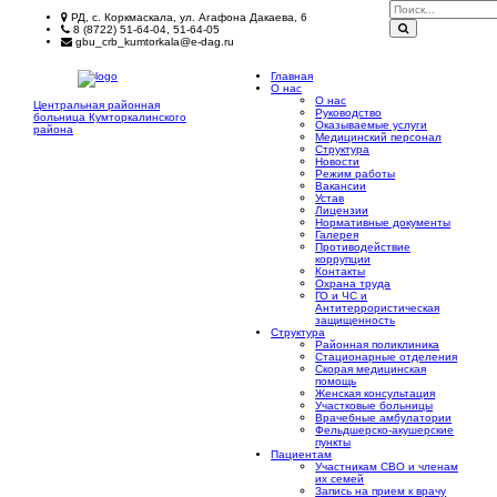
РД, с. Коркмаскала, ул. Агафона Дакаева, 6
8 (8722) 51-64-04, 51-64-05
gbu_crb_kumtorkala@e-dag.ru
Главная
О нас
О нас
Центральная районная
Руководство
больница
Кумторкалинского
Оказываемые услуги
района
Медицинский персонал
Структура
Новости
Режим работы
Вакансии
Устав
Лицензии
Нормативные документы
Галерея
Противодействие
коррупции
Контакты
Охрана труда
ГО и ЧС и
Антитеррористическая
защищенность
Структура
Районная поликлиника
Стационарные отделения
Скорая медицинская
помощь
Женская консультация
Участковые больницы
Врачебные амбулатории
Фельдшерско-акушерские
пункты
Пациентам
Участникам СВО и членам
их семей
Запись на прием к врачу