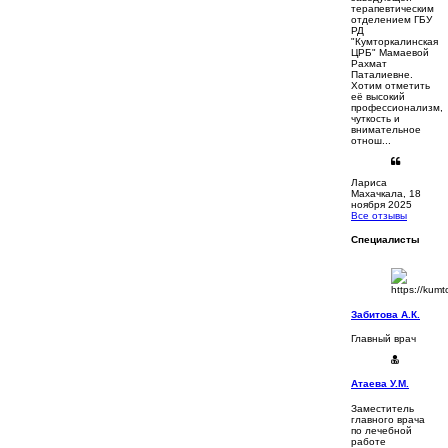
терапевтическим
отделением ГБУ
РД
"Кумторкалинская
ЦРБ" Мамаевой
Рахмат
Паталиевне.
Хотим отметить
её высокий
профессионализм,
чуткость и
внимательное
отнош...
Лариса
Махачкала, 18
ноября 2025
Все отзывы
Специалисты
Забитова А.К.
Главный врач
Атаева У.М.
Заместитель
главного врача
по лечебной
работе